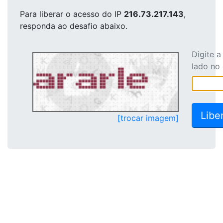
Para liberar o acesso
do IP
216.73.217.143
,
responda ao desafio abaixo.
Digite 
lado no
[trocar imagem]