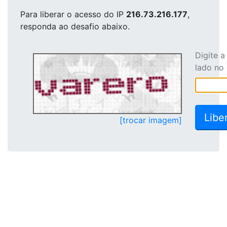
Para liberar o acesso
do IP
216.73.216.177
,
responda ao desafio abaixo.
Digite 
lado no
[trocar imagem]