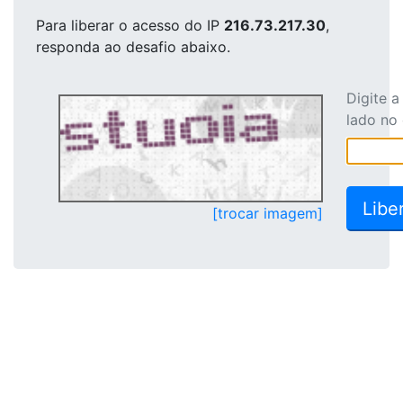
Para liberar o acesso
do IP
216.73.217.30
,
responda ao desafio abaixo.
Digite 
lado no
[trocar imagem]