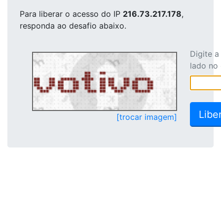
Para liberar o acesso
do IP
216.73.217.178
,
responda ao desafio abaixo.
Digite 
lado no
[trocar imagem]