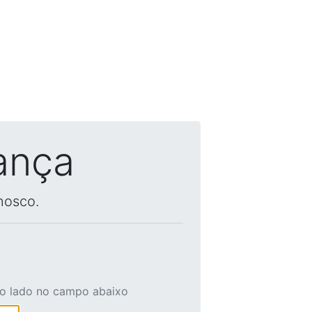
ança
nosco.
ao lado no campo abaixo