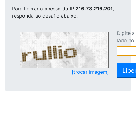
Para liberar o acesso
do IP
216.73.216.201
,
responda ao desafio abaixo.
Digite 
lado no
[trocar imagem]