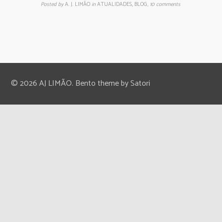
Posted by
A. J. LIMÃO
in
ATUALIDADES, BLOG
,
10 comments
© 2026 AJ LIMÃO. Bento theme by Satori