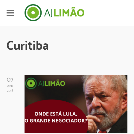
Curitiba
07
ABR
2018