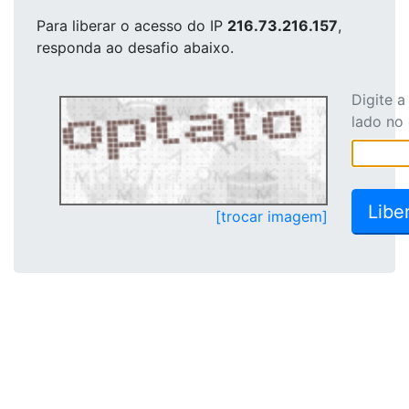
Para liberar o acesso
do IP
216.73.216.157
,
responda ao desafio abaixo.
Digite 
lado no
[trocar imagem]