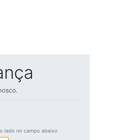
ança
nosco.
ao lado no campo abaixo