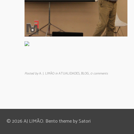
Posted by
A. J. LIMÃO
in
ATUALIDADES, BLOG
,
0 comments
© 2026 AJ LIMÃO. Bento theme by Satori