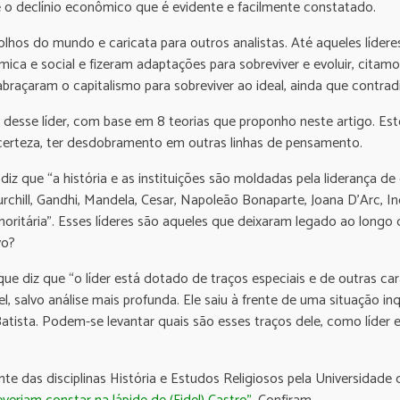
 o declínio econômico que é evidente e facilmente constatado.
lhos do mundo e caricata para outros analistas. Até aqueles lídere
mica e social e fizeram adaptações para sobreviver e evoluir, cita
abraçaram o capitalismo para sobreviver ao ideal, ainda que contradi
a desse líder, com base em 8 teorias que proponho neste artigo. Es
 certeza, ter desdobramento em outras linhas de pensamento.
 diz que “a história e as instituições são moldadas pela liderança
rchill, Gandhi, Mandela, Cesar, Napoleão Bonaparte, Joana D’Arc, In
inoritária”. Esses líderes são aqueles que deixaram legado ao longo 
vo?
ue diz que “o líder está dotado de traços especiais e de outras ca
el, salvo análise mais profunda. Ele saiu à frente de uma situação 
tista. Podem-se levantar quais são esses traços dele, como líder e
nte das disciplinas História e Estudos Religiosos pela Universidade