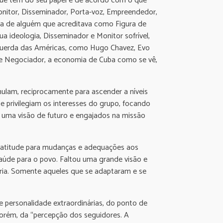
que tem do seu papel e de acordo com o que
Monitor, Disseminador, Porta-voz, Empreendedor,
va de alguém que acreditava como Figura de
a ideologia, Disseminador e Monitor sofrível,
squerda das Américas, como Hugo Chavez, Evo
r e Negociador, a economia de Cuba como se vê,
mulam, reciprocamente para ascender a níveis
 e privilegiam os interesses do grupo, focando
 uma visão de futuro e engajados na missão
e e atitude para mudanças e adequações aos
aúde para o povo. Faltou uma grande visão e
ópria. Somente aqueles que se adaptaram e se
e personalidade extraordinárias, do ponto de
porém, da “percepção dos seguidores. A