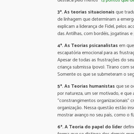
destaca pelo menos
“13 pontos que de
3ª. As teorias situacionais
que tradu
de linhagem que determinam a emergên
explicam a liderança de Fidel, pelos
das Antilhas, com bordéis, jogatinas 
4ª. As Teorias psicanalistas
em que 
escapatória emocional para as frustraç
Apesar de todas as frustrações do seu
criança submissa (povo). Tirano com s
Somente os que se submeteram o se
5ª. As Teorias humanistas
que se oc
por natureza, um ser motivado, e que 
“constrangimentos organizacionais” c
organização. Nessa questão estão ins
mostrar avanço no seu país, como o f
6ª. A Teoria do papel do líder
defin