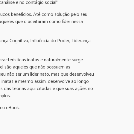
análise e no contágio social”.
ucos benefícios. Até como solução pelo seu
queles que o aceitaram como líder nessa
ança Cognitiva, Influência do Poder, Liderança
aracterísticas inatas e naturalmente surge
nável são aqueles que não possuem as
seu não ser um líder nato, mas que desenvolveu
as inatas e mesmo assim, desenvolve ao longo
as das teorias aqui citadas e que suas ações no
mplos.
meu eBook.