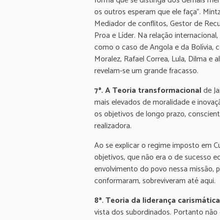
forma que se distinga dos demais me
os outros esperam que ele faça”. Mint
Mediador de conflitos, Gestor de Rec
Proa e Líder. Na relação internaciona
como o caso de Angola e da Bolívia,
Moralez, Rafael Correa, Lula, Dilma e
revelam-se um grande fracasso.
7ª. A Teoria transformacional
de Ja
mais elevados de moralidade e inovação
os objetivos de longo prazo, conscie
realizadora.
Ao se explicar o regime imposto em Cu
objetivos, que não era o de sucesso e
envolvimento do povo nessa missão, po
conformaram, sobreviveram até aqui.
8ª. Teoria da liderança carismática
vista dos subordinados. Portanto não 