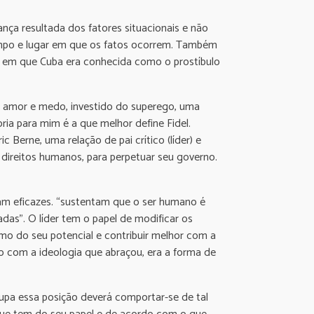
ça resultada dos fatores situacionais e não
tempo e lugar em que os fatos ocorrem. Também
ão em que Cuba era conhecida como o prostíbulo
de amor e medo, investido do superego, uma
ria para mim é a que melhor define Fidel.
erne, uma relação de pai crítico (líder) e
 direitos humanos, para perpetuar seu governo.
am eficazes. “sustentam que o ser humano é
das”. O líder tem o papel de modificar os
o do seu potencial e contribuir melhor com a
o com a ideologia que abraçou, era a forma de
cupa essa posição deverá comportar-se de tal