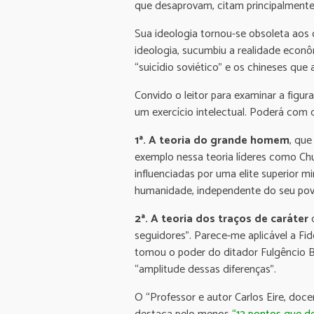
que desaprovam, citam principalmente
Sua ideologia tornou-se obsoleta aos o
ideologia, sucumbiu a realidade econô
“suicídio soviético” e os chineses que 
Convido o leitor para examinar a figur
um exercício intelectual. Poderá com
1ª. A teoria do grande homem
, que
exemplo nessa teoria líderes como Chu
influenciadas por uma elite superior m
humanidade, independente do seu po
2ª. A teoria dos traços de caráter
q
seguidores”. Parece-me aplicável a Fid
tomou o poder do ditador Fulgêncio Ba
“amplitude dessas diferenças”.
O “Professor e autor Carlos Eire, doce