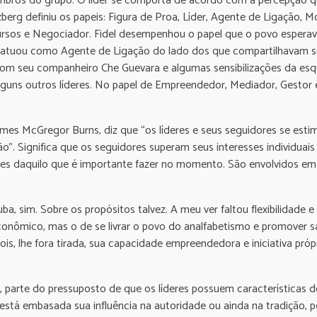
mbros do grupo. O líder se comporta de acordo com a percepção 
zberg definiu os papeis: Figura de Proa, Líder, Agente de Ligação, 
ursos e Negociador. Fidel desempenhou o papel que o povo espera
l, atuou como Agente de Ligação do lado dos que compartilhavam su
 com seu companheiro Che Guevara e algumas sensibilizações da e
 alguns outros líderes. No papel de Empreendedor, Mediador, Gesto
mes McGregor Burns, diz que “os líderes e seus seguidores se esti
”. Significa que os seguidores superam seus interesses individuais
ntes daquilo que é importante fazer no momento. São envolvidos em
ba, sim. Sobre os propósitos talvez. A meu ver faltou flexibilidad
conômico, mas o de se livrar o povo do analfabetismo e promover s
is, lhe fora tirada, sua capacidade empreendedora e iniciativa pr
, parte do pressuposto de que os líderes possuem características d
está embasada sua influência na autoridade ou ainda na tradição, 