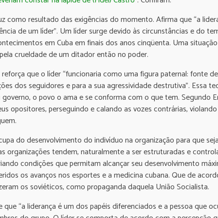
veriam constar na lápide de (Fidel) Castro”
. Confiram.
z como resultado das exigências do momento. Afirma que “a lideran
cia de um líder”. Um líder surge devido às circunstâncias e do 
 acontecimentos em Cuba em finais dos anos cinqüenta. Uma situaç
e pela crueldade de um ditador então no poder.
reforça que o líder “funcionaria como uma figura paternal: fonte 
ões dos seguidores e para a sua agressividade destrutiva”. Essa teo
 governo, o povo o ama e se conforma com o que tem. Segundo Eric B
eus opositores, perseguindo e calando as vozes contrárias, violando
guem.
upa do desenvolvimento do indivíduo na organização para que sej
as organizações tendem, naturalmente a ser estruturadas e controla
riando condições que permitam alcançar seu desenvolvimento máxim
eridos os avanços nos esportes e a medicina cubana. Que de acord
izeram os soviéticos, como propaganda daquela União Socialista.
e que “a liderança é um dos papéis diferenciados e a pessoa que o