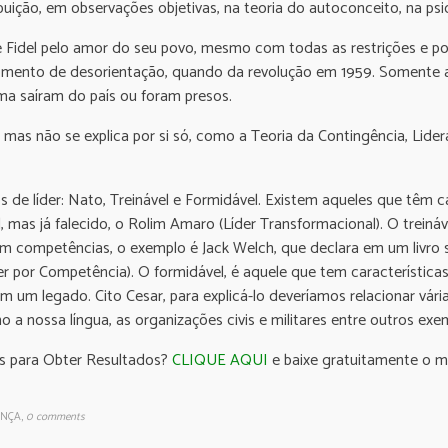
ibuição, em observações objetivas, na teoria do autoconceito, na psic
e Fidel pelo amor do seu povo, mesmo com todas as restrições e po
ento de desorientação, quando da revolução em 1959. Somente a
ma saíram do país ou foram presos.
 mas não se explica por si só, como a Teoria da Contingência, Lider
s de líder: Nato, Treinável e Formidável. Existem aqueles que têm c
al, mas já falecido, o Rolim Amaro (Líder Transformacional). O trei
em competências, o exemplo é Jack Welch, que declara em um livro 
íder por Competência). O formidável, é aquele que tem característic
 um legado. Cito Cesar, para explicá-lo deveríamos relacionar vári
 a nossa língua, as organizações civis e militares entre outros exe
s para Obter Resultados?
CLIQUE AQUI
e baixe gratuitamente o 
ANÇA
,
0 comments