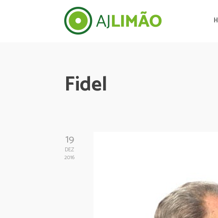
Fidel
19
DEZ
2016