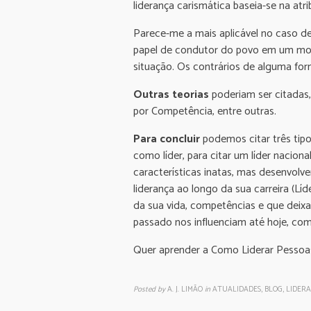
liderança carismática baseia-se na atr
Parece-me a mais aplicável no caso d
papel de condutor do povo em um mom
situação. Os contrários de alguma for
Outras teorias
poderiam ser citadas,
por Competência, entre outras.
Para concluir
podemos citar três tipo
como líder, para citar um líder nacion
características inatas, mas desenvolv
liderança ao longo da sua carreira (L
da sua vida, competências e que deixam
passado nos influenciam até hoje, como
Quer aprender a Como Liderar Pessoa
Posted by
A. J. LIMÃO
in
ATUALIDADES, BLOG, LIDER