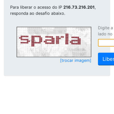
Para liberar o acesso
do IP
216.73.216.201
,
responda ao desafio abaixo.
Digite 
lado no
[trocar imagem]