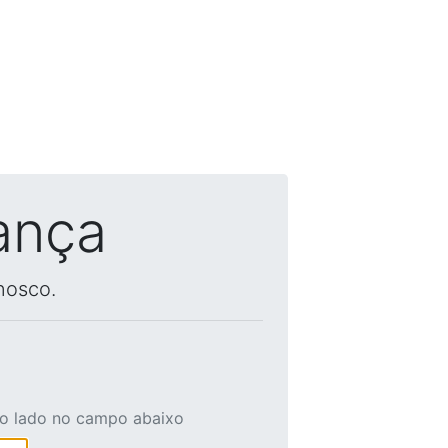
ança
nosco.
ao lado no campo abaixo