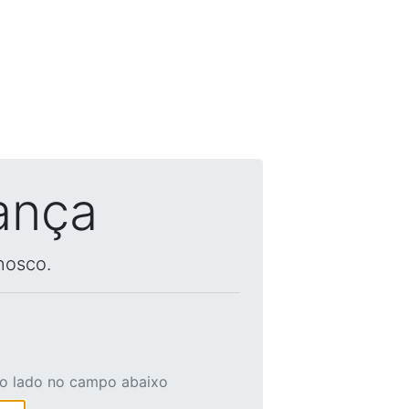
ança
nosco.
ao lado no campo abaixo