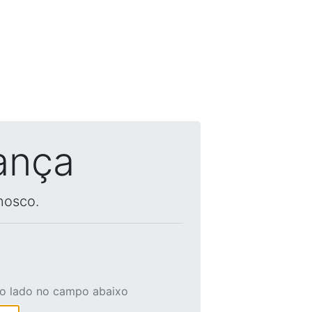
ança
nosco.
ao lado no campo abaixo