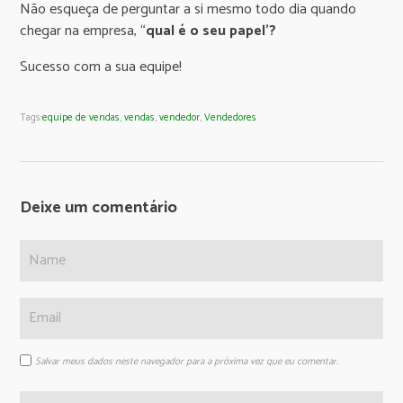
Não esqueça de perguntar a si mesmo todo dia quando
chegar na empresa, “
qual é o seu papel’?
Sucesso com a sua equipe!
Tags:
equipe de vendas
,
vendas
,
vendedor
,
Vendedores
Deixe um comentário
Salvar meus dados neste navegador para a próxima vez que eu comentar.