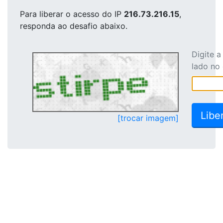
Para liberar o acesso
do IP
216.73.216.15
,
responda ao desafio abaixo.
Digite 
lado no
[trocar imagem]