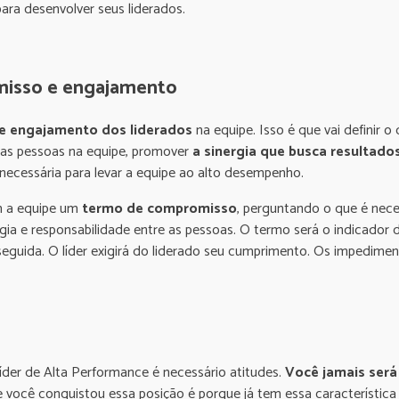
ara desenvolver seus liderados.
isso e engajamento
e engajamento dos liderados
na equipe. Isso é que vai definir 
 das pessoas na equipe, promover
a sinergia que busca resultado
a necessária para levar a equipe ao alto desempenho.
om a equipe um
termo de compromisso
, perguntando o que é neces
ergia e responsabilidade entre as pessoas. O termo será o indicador d
 seguida. O líder exigirá do liderado seu cumprimento. Os impedime
líder de Alta Performance é necessário atitudes.
Você jamais será
 você conquistou essa posição é porque já tem essa característica 