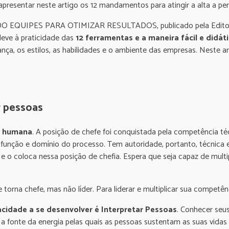
presentar neste artigo os 12 mandamentos para atingir a alta a pe
O EQUIPES PARA OTIMIZAR RESULTADOS, publicado pela Editora Sa
eve à praticidade das
12 ferramentas e a maneira fácil e didát
ça, os estilos, as habilidades e o ambiente das empresas. Neste ar
 pessoas
ia humana
. A posição de chefe foi conquistada pela competência té
a função e domínio do processo. Tem autoridade, portanto, técnica 
 o coloca nessa posição de chefia. Espera que seja capaz de multi
torna chefe, mas não líder. Para liderar e multiplicar sua compet
pacidade a se desenvolver é Interpretar Pessoas
. Conhecer seus
 é a fonte da energia pelas quais as pessoas sustentam as suas vid