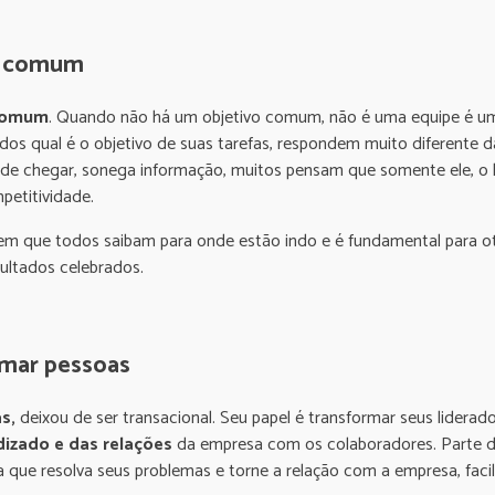
o comum
 comum
. Quando não há um objetivo comum, não é uma equipe é u
dos qual é o objetivo de suas tarefas, respondem muito diferente da
e chegar, sonega informação, muitos pensam que somente ele, o líd
etitividade.
em que todos saibam para onde estão indo e é fundamental para ot
ltados celebrados.
rmar pessoas
s,
deixou de ser transacional. Seu papel é transformar seus liderad
dizado e das relações
da empresa com os colaboradores. Parte d
 que resolva seus problemas e torne a relação com a empresa, facil