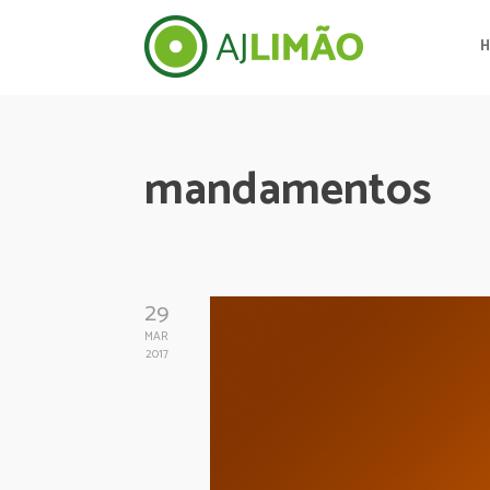
mandamentos
29
MAR
2017