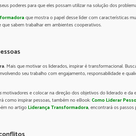
eus poderes para que eles possam utilizar na solução dos problema
sformadora
que mostra o papel desse líder com características mu
 que sabem trabalhar em ambientes cooperativos.
pessoas
ra
. Mais que motivar os liderados, inspirar é transformacional. Bus
envolvendo seu trabalho com engajamento, responsabilidade e quali
s
motivadores e colocar na direção dos objetivos do liderado e da 
ará como inspirar pessoas, também no eBook:
Como Liderar Pesso
bém no artigo
Liderança Transformadora
, encontrará os passos p
conflitos