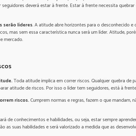
r seguidores deverá estar à frente. Estar à frente necessita queb
 serão líderes
. A atitude abre horizontes para o desconhecido e o
iscos, mas sem essa característica nunca será um líder. Atitude, por
de mercado.
scos
itude.
Toda atitude implica em correr riscos. Qualquer quebra de
arar atitude de riscos. Por isso o líder tem seguidores, está à fren
rrem riscos.
Cumprem normas e regras, fazem o que mandam, não 
cisará de conhecimentos e habilidades, ou seja, estar sempre apren
 são as suas habilidades e será valorizado a medida que as desenvo