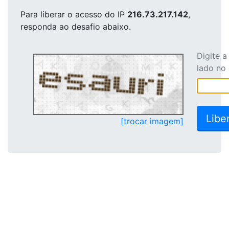
Para liberar o acesso
do IP
216.73.217.142
,
responda ao desafio abaixo.
Digite 
lado no
[trocar imagem]