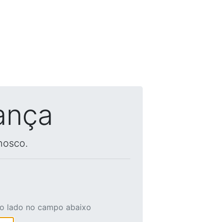
ança
nosco.
ao lado no campo abaixo