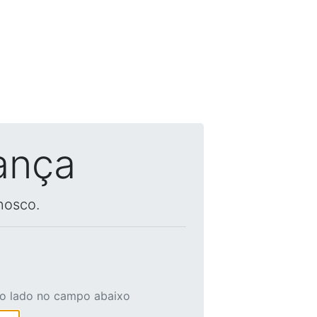
ança
nosco.
ao lado no campo abaixo