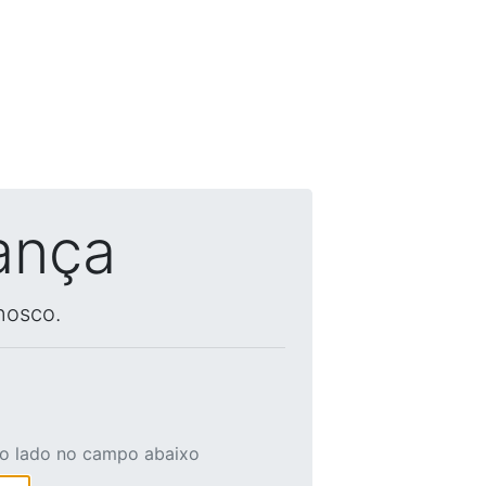
ança
nosco.
ao lado no campo abaixo