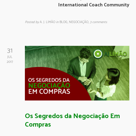
International Coach Community
Posted by
A. J. LIMÃO
in
BLOG, NEGOCIAÇÃO
,
3 comments
31
JUL
2017
Os Segredos da Negociação Em
Compras