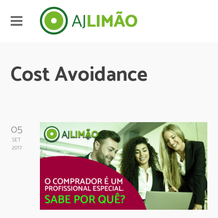
Cost Avoidance
05
SET
2017