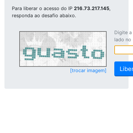
Para liberar o acesso
do IP
216.73.217.145
,
responda ao desafio abaixo.
Digite 
lado no
[trocar imagem]