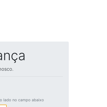
ança
nosco.
ao lado no campo abaixo