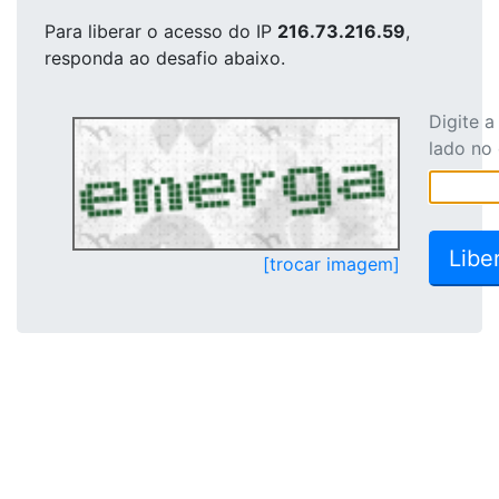
Para liberar o acesso
do IP
216.73.216.59
,
responda ao desafio abaixo.
Digite 
lado no
[trocar imagem]