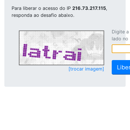
Para liberar o acesso
do IP
216.73.217.115
,
responda ao desafio abaixo.
Digite 
lado no
[trocar imagem]