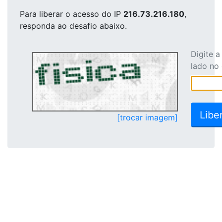
Para liberar o acesso
do IP
216.73.216.180
,
responda ao desafio abaixo.
Digite 
lado no
[trocar imagem]