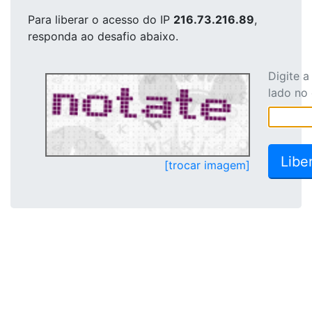
Para liberar o acesso
do IP
216.73.216.89
,
responda ao desafio abaixo.
Digite 
lado no
[trocar imagem]