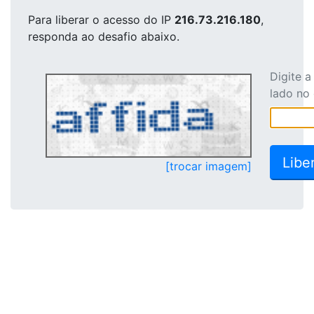
Para liberar o acesso
do IP
216.73.216.180
,
responda ao desafio abaixo.
Digite 
lado no
[trocar imagem]