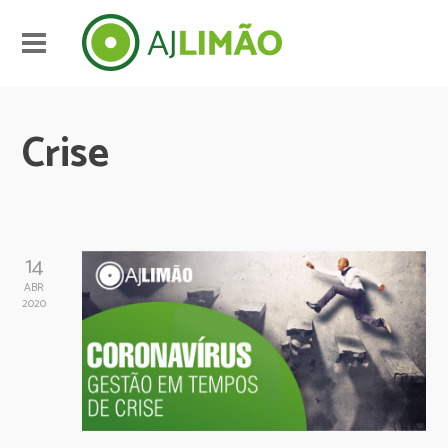
Crise
14
ABR
2020