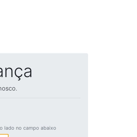
ança
nosco.
ao lado no campo abaixo