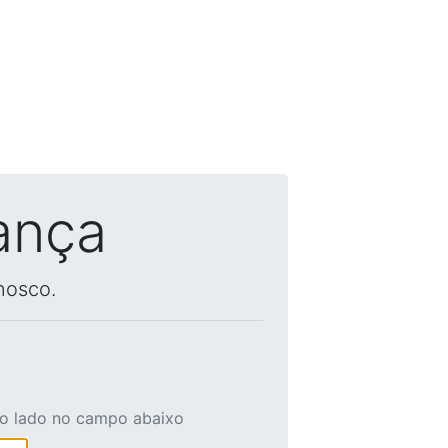
ança
nosco.
ao lado no campo abaixo