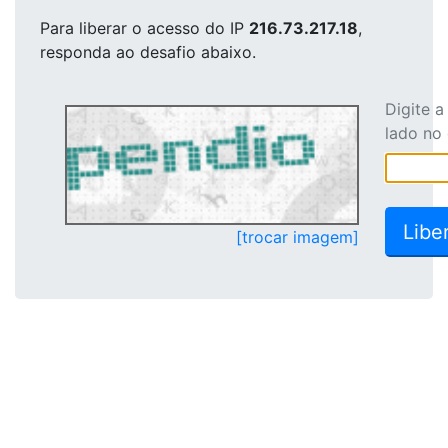
Para liberar o acesso
do IP
216.73.217.18
,
responda ao desafio abaixo.
Digite 
lado no
[trocar imagem]