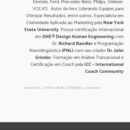
Einstein, Ford, Mercedes-Benz, Philips, Unilever,
VOLVO. Autor do livro Liderando Equipes para
Otimizar Resultados, entre outros. Especialista em
Criatividade Aplicada ao Marketing pela
New York
State University
. Possui certificação Internacional
em
DHE® Design Human Engineering
com
Dr.
Richard Bandler
e Programação
Neurolingüística
(PNL)
com seu criador
Dr. John
Grinder
. Formação em Análise Transacional e
Certificação em Coach pela
ICC – International
Coach Community
Posted by
A. J. LIMÃO
in
BLOG, LIDERANÇA
,
4 comments