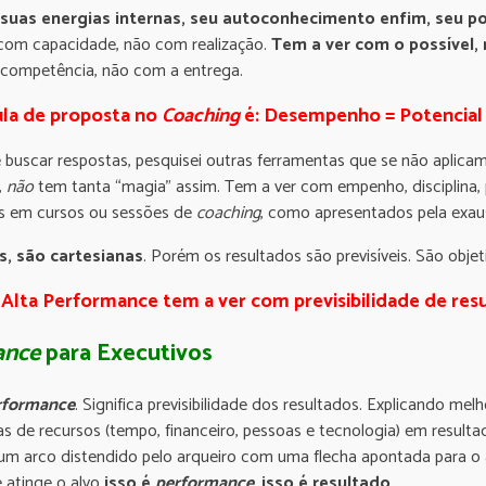
r suas energias internas, seu autoconhecimento
enfim, seu po
r com capacidade, não com realização.
Tem a ver com o possível,
competência, não com a entrega.
la de proposta no
Coaching
é: Desempenho = Potencial –
 buscar respostas, pesquisei outras ferramentas que se não aplica
,
não
tem tanta “magia” assim. Tem a ver com empenho, disciplina,
as em cursos ou sessões de
coaching
, como apresentados pela exau
s, são cartesianas
. Porém os resultados são previsíveis. São ob
Alta Performance tem a ver com previsibilidade de res
ance
para Executivos
rformance
. Significa previsibilidade dos resultados. Explicando me
cias de recursos (tempo, financeiro, pessoas e tecnologia) em resulta
e um arco distendido pelo arqueiro com uma flecha apontada para o 
 atinge o alvo
isso é
performance
,
isso é resultado
.