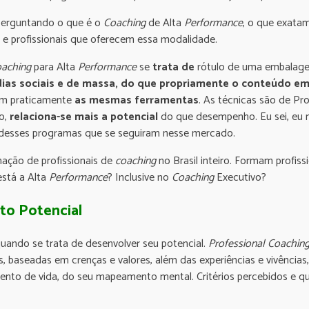
 perguntando o que é o
Coaching
de Alta
Performance
, o que exata
os e profissionais que oferecem essa modalidade.
aching
para Alta
Performance
se
trata de
rótulo de uma embalag
ias sociais e de massa, do que propriamente o conteúdo em
om praticamente
as mesmas
ferramentas
. As técnicas são de Pr
o,
relaciona-se mais a potencial
do que desempenho. Eu sei, eu 
 desses programas que se seguiram nesse mercado.
ação de profissionais de
coaching
no Brasil inteiro. Formam profiss
está a Alta
Performance
? Inclusive no
Coaching
Executivo?
to Potencial
quando se trata de desenvolver seu potencial.
Professional Coachin
s, baseadas em crenças e valores, além das experiências e vivênci
mento de vida, do seu mapeamento mental. Critérios percebidos e q