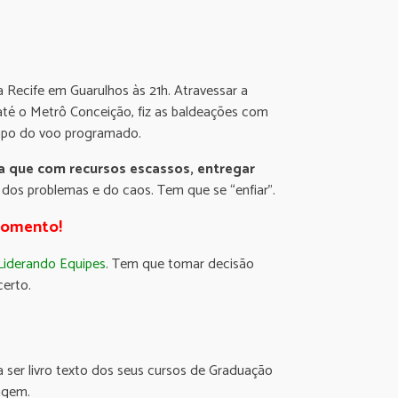
 Recife em Guarulhos às 21h. Atravessar a
até o Metrô Conceição, fiz as baldeações com
empo do voo programado.
a que com recursos escassos, entregar
 dos problemas e do caos. Tem que se “enfiar”.
 momento!
Liderando Equipes
. Tem que tomar decisão
certo.
ra ser livro texto dos seus cursos de Graduação
agem.