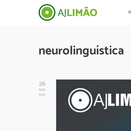
neurolinguística
26
MAR
2020