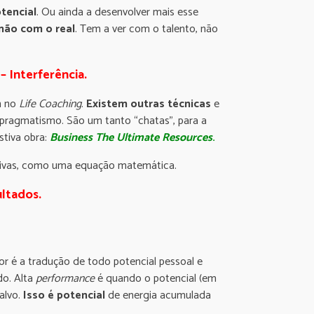
tencial
. Ou ainda a desenvolver mais esse
 não com o real
. Tem a ver com o talento, não
 Interferência.
m no
Life Coaching
.
Existem outras técnicas
e
 pragmatismo. São um tanto “chatas”, para a
stiva obra:
Business The
Ultimate Resources
.
jetivas, como uma equação matemática.
ultados.
lhor é a tradução de todo potencial pessoal e
do. Alta
performance
é quando o potencial (em
alvo.
Isso é potencial
de energia acumulada