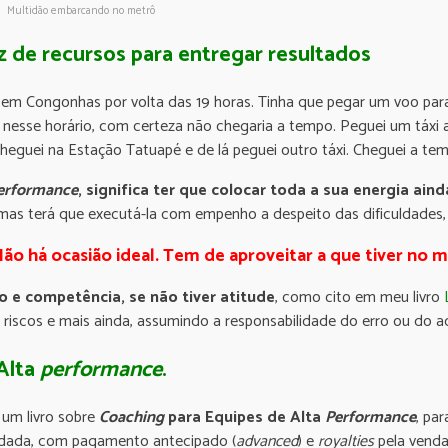
Multidão embarcando no metrô
z de recursos para entregar resultados
 em Congonhas por volta das 19 horas. Tinha que pegar um voo para
 nesse horário, com certeza não chegaria a tempo. Peguei um táxi 
heguei na Estação Tatuapé e de lá peguei outro táxi. Cheguei a t
erformance
, significa ter que colocar toda a sua
energia aind
 mas terá que executá-la com empenho a despeito das dificuldades,
ão há ocasião ideal. Tem de aproveitar a que tiver no
o e competência, se não tiver atitude
, como cito em meu livro
 riscos e mais ainda, assumindo a responsabilidade do erro ou do a
Alta
performance
.
um livro sobre
Coaching
para Equipes de Alta
Performance
, pa
dada, com pagamento antecipado (
advanced
) e
royalties
pela vend