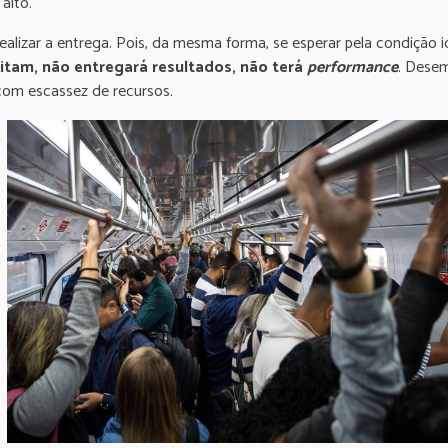
alto.
ealizar a entrega. Pois, da mesma forma, se esperar pela condição 
itam, não entregará resultados, não terá
performance
. Desem
com escassez de recursos.