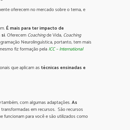
mente oferecem no mercado sobre o tema, e
em.
É mais para ter impacto de
 si
. Oferecem
Coaching
de Vida,
Coaching
ogramação Neurolinguística, portanto, tem mais
mesmo fiz formação pela
ICC – International
ionais que aplicam as
técnicas ensinadas e
g
também, com algumas adaptações.
As
as, transformadas em recursos. São recursos
ue funcionam para você e são utilizados como