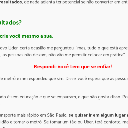
resultados
, de nada adianta ter potencial se não converter em ent
ultados?
crie você mesmo a sua.
ovo Líder, certa ocasião me perguntou: “mas, tudo o que está apr
las, as pessoas não deixam, não vão me permitir colocar em prática”.
Respondi: você tem que se enfiar!
 de metrô e me respondeu que sim. Disse, você espera que as pess
o é sem educação e que se empurram, e que não gosta disso. Por 
.
ransporte mais rápido em São Paulo,
se quiser ir
em algum lugar
dão e tomar o metrô. Se tomar um táxi ou Uber, terá conforto, mas