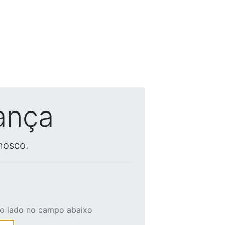
ança
nosco.
ao lado no campo abaixo