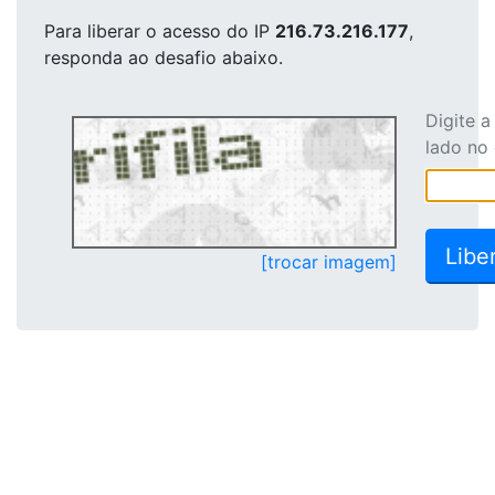
Para liberar o acesso
do IP
216.73.216.177
,
responda ao desafio abaixo.
Digite 
lado no
[trocar imagem]