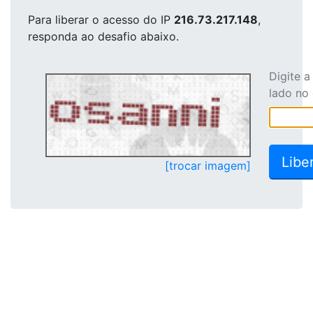
Para liberar o acesso
do IP
216.73.217.148
,
responda ao desafio abaixo.
Digite 
lado no
[trocar imagem]