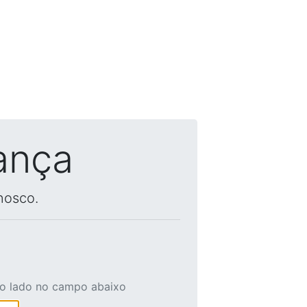
ança
nosco.
ao lado no campo abaixo