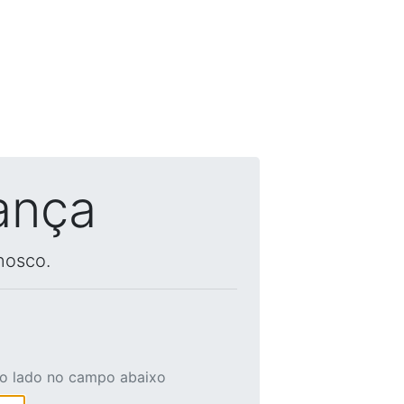
ança
nosco.
ao lado no campo abaixo